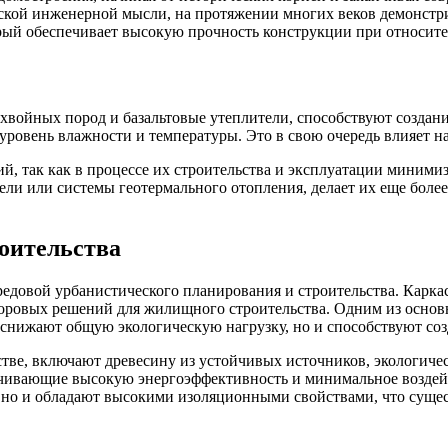
нской инженерной мысли, на протяжении многих веков демонст
орый обеспечивает высокую прочность конструкции при относите
хвойных пород и базальтовые утеплители, способствуют создани
овень влажности и температуры. Это в свою очередь влияет на
ний, так как в процессе их строительства и эксплуатации миним
ели или системы геотермального отопления, делает их еще бол
оительства
редовой урбанистического планирования и строительства. Карка
доровых решений для жилищного строительства. Одним из основ
 снижают общую экологическую нагрузку, но и способствуют со
ве, включают древесину из устойчивых источников, экологическ
ечивающие высокую энергоэффективность и минимальное воздей
о и обладают высокими изоляционными свойствами, что сущест