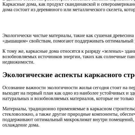
Каркасные дома, как продукт скандинавской и североамерика
дома состоит из деревянного или металлического скелета, кот
Экологически чистые материалы, такие как сушеная древесина 
«дышащим» свойствам, помогают поддерживать оптимальный ур
К тому же, каркасные дома относятся к разряду «зеленых» зда
возобновляемых источников энергии, таких как солнечные пан
недвижимости.
Экологические аспекты каркасного стр
Осознание важности экологичности жилья сегодня стоит на пе
выходят на первый план как одно из наиболее устойчивых и з
натуральных и возобновляемых материалов, которые не только
Материалы, традиционно применяемые в каркасном строительст
стекловолокно, а также другие природные компоненты, обесп
поддерживают оптимальный микроклимат внутри помещений, н
охлаждение дома.