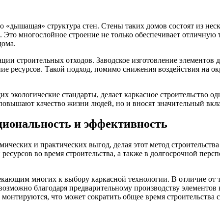
го «дышащая» структура стен. Стены таких домов состоят из не
Это многослойное строение не только обеспечивает отличную т
дома.
ции строительных отходов. Заводское изготовление элементов д
ние ресурсов. Такой подход, помимо снижения воздействия на 
х экологические стандарты, делает каркасное строительство о
 повышают качество жизни людей, но и вносят значительный вк
циональность и эффективность
мических и практических выгод, делая этот метод строительств
ресурсов во время строительства, а также в долгосрочной перс
екающим многих к выбору каркасной технологии. В отличие от
 возможно благодаря предварительному производству элементов к
 монтируются, что может сократить общее время строительства с