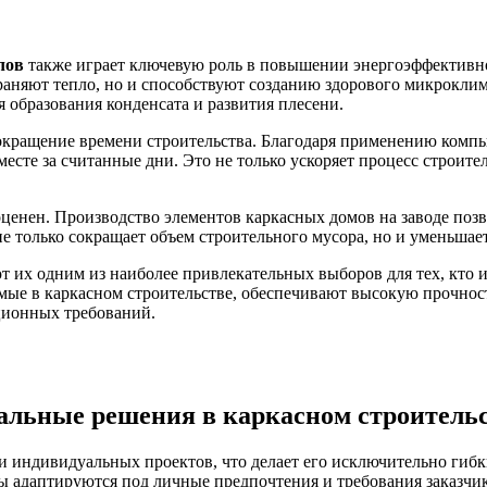
лов
также играет ключевую роль в повышении энергоэффективно
охраняют тепло, но и способствуют созданию здорового микрокл
образования конденсата и развития плесени.
окращение времени строительства. Благодаря применению компь
есте за считанные дни. Это не только ускоряет процесс строител
ценен. Производство элементов каркасных домов на заводе позв
е только сокращает объем строительного мусора, но и уменьшае
т их одним из наиболее привлекательных выборов для тех, кто 
ые в каркасном строительстве, обеспечивают высокую прочность
ционных требований.
альные решения в каркасном строитель
и индивидуальных проектов, что делает его исключительно гиб
ы адаптируются под личные предпочтения и требования заказчик