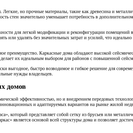
 Легкие, но прочные материалы, такие как древесина и металли
ость стен значительно уменьшает потребность в дополнительно
ности для легкой модификации и реконфигурации помещений в 
ть или удалять без значительных затрат и усилий, что идеально
ое преимущество. Каркасные дома обладают высокой сейсмичес
о делает их идеальным выбором для районов с повышенной сейс
ки выгодное, быстро возводимое и гибкое решение для современ
альные нужды владельцев.
ых домов
омической эффективностью, но и внедрением передовых техноло
е инновационных и адаптируемых вариантов на рынке жилой не
са», который представляет собой сетку из брусьев или металлич
аркас» является основой всей структуры дома и позволяет дости