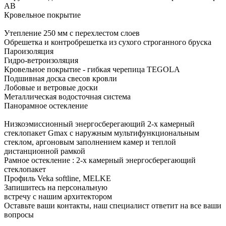
AB
Кровельное
покрытие
Утепление 250 мм с перехлестом слоев
Обрешетка и контробрешетка из сухого строганного бруска
Пароизоляция
Гидро-ветроизоляция
Кровельное покрытие - гибкая черепица TEGOLA
Подшивная доска свесов кровли
Лобовые и ветровые доски
Металлическая водосточная система
Панорамное
остекление
Низкоэмиссионный энергосберегающий 2-х камерный
стеклопакет Gmax с наружным мультифункциональным
стеклом, аргоновым заполнением камер и теплой
дистанционной рамкой
Рамное остекление : 2-х камерный энергосберегающий
стеклопакет
Профиль Veka softline, MELKE
Запишитесь на персональную
встречу с нашим архитектором
Оставьте ваши контакты, наш специалист ответит на все ваши
вопросы