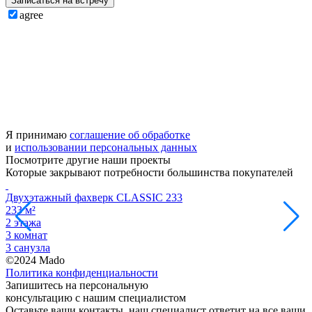
Записаться на встречу
agree
Я принимаю
соглашение об обработке
и
использовании персональных данных
Посмотрите другие
наши проекты
Которые закрывают потребности большинства покупателей
Двухэтажный фахверк CLASSIC 233
233 м²
3
2 этажа
1
3 комнат
1
3 санузла
1
©2024 Mado
Политика конфиденциальности
Запишитесь на
персональную
консультацию
с нашим специалистом
Оставьте ваши контакты, наш специалист ответит на все ваши