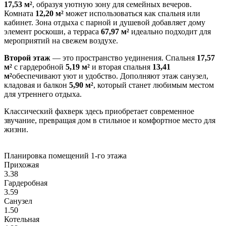
17,53 м²
, образуя уютную зону для семейных вечеров.
Комната
12,20 м²
может использоваться как спальня или
кабинет. Зона отдыха с парной и душевой добавляет дому
элемент роскоши, а терраса
67,97 м²
идеально подходит для
мероприятий на свежем воздухе.
Второй этаж
— это пространство уединения. Спальня
17,57
м²
с гардеробной
5,19 м²
и вторая спальня
13,41
м²
обеспечивают уют и удобство. Дополняют этаж санузел,
кладовая и балкон
5,90 м²
, который станет любимым местом
для утреннего отдыха.
Классический фахверк здесь приобретает современное
звучание, превращая дом в стильное и комфортное место для
жизни.
Планировка помещений
1-го этажа
Прихожая
3.38
Гардеробная
3.59
Санузел
1.50
Котельная