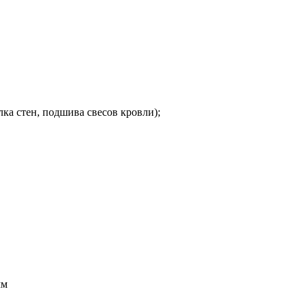
ка стен, подшива свесов кровли);
мм