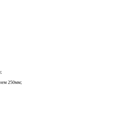
;
ием 250мм;